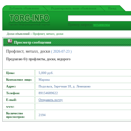
Добавить обьявление
Редактировать ваши обьявления
Назад
Пример запроса:
механизмы
Торгово-Информационный портал
Доски объявлений
» Профлист, металл, доски
Просмотр сообщения
Профлист, металл, доски
( 2026-07-23 )
Предлагаю б/у профлисты, доски, недорого
Цена:
5,000 руб.
Контактное лицо:
Марина
Адрес:
Подольск, Заречная 18, д. Лемешово
Телефон:
89154689622
Е-mail:
Отправить почту
www:
Количество
2194
просмотров: