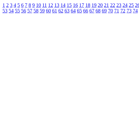
1
2
3
4
5
6
7
8
9
10
11
12
13
14
15
16
17
18
19
20
21
22
23
24
25
2
53
54
55
56
57
58
59
60
61
62
63
64
65
66
67
68
69
70
71
72
73
74